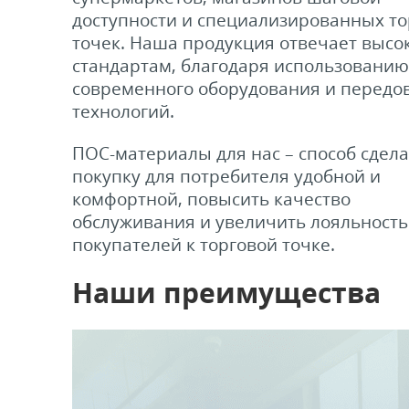
доступности и специализированных т
ели ценников
точек. Наша продукция отвечает высо
стандартам, благодаря использованию
овые рамки и аксессуары
современного оборудования и передо
технологий.
 напольные, подвесные, на полку
ПОС-материалы для нас – способ сдела
покупку для потребителя удобной и
ивание покупателей
комфортной, повысить качество
обслуживания и увеличить лояльность
ные системы
покупателей к торговой точке.
Наши преимущества
ная фурнитура
 рекламные конструкции из алюминиевого
я
 для защиты