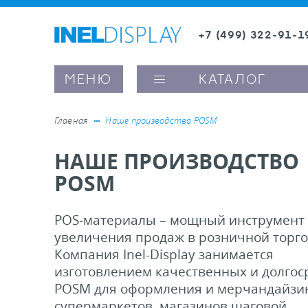
+7 (499) 322-91-1
8 (800) 600-63-0
Заказать звонок
МЕНЮ
КАТАЛОГ
Главная
Наше производство POSM
НАШЕ ПРОИЗВОДСТВО
ые ценникодержатели
POSM
ители полочного пространства
POS-материалы – мощный инструмент 
увеличения продаж в розничной торго
ели вывесок и шелфтокеры
Компания Inel-Display занимается
изготовлением качественных и долго
ое оборудование, комплектующие
POSM для оформления и мерчандайзи
супермаркетов, магазинов шаговой