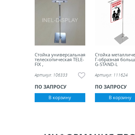
ели ценников
овые рамки и аксессуары
 напольные, подвесные, на полку
Стойка универсальная
Стойка металличе
телескопическая TELE-
Г-образная больш
ивание покупателей
FIX ,
G-STAND-L
Артикул:
106333
Артикул:
111624
ные системы
ПО ЗАПРОСУ
ПО ЗАПРОСУ
ная фурнитура
В корзину
В корзину
 рекламные конструкции из алюминиевого
я
 для защиты