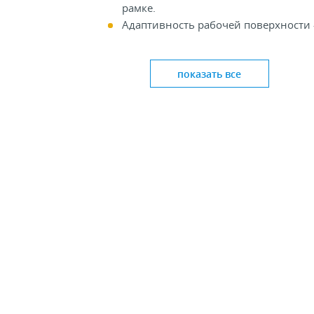
рамке.
Адаптивность рабочей поверхности 
простота смены «сюжета» на новый
вариант.
показать все
Универсальность – подходят для
решения рекламных, навигационны
ознакомительных задач.
На практике стойка-указатель может выполн
функции стрелки направления движения,
предупредительного знака, инструмента
рекламы (например, привлекать внимание) и
Стоимость изделия определяется размерами
номенклатурой материалов.