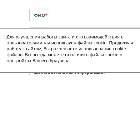
ФИО
*
Телефон
*
Для улучшения работы сайта и его взаимодействия с
пользователями мы используем файлы cookie. Продолжая
работу с сайтом, Вы разрешаете использование cookie-
E-mail
файлов. Вы всегда можете отключить файлы cookie в
настройках Вашего браузера.
Настоящим подтверждаю, что я
ознакомлен и согласен с
условиями
публичной оферты
.