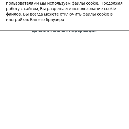
пользователями мы используем файлы cookie. Продолжая
работу с сайтом, Вы разрешаете использование cookie-
E-mail
файлов. Вы всегда можете отключить файлы cookie в
настройках Вашего браузера.
Настоящим подтверждаю, что я
ознакомлен и согласен с
условиями
публичной оферты
.
Настоящим подтверждаю, что ознаком
с политикой оператора в отношении
обработки персональных данных
Настоящим даю свое согласие на
обработку персональных данных