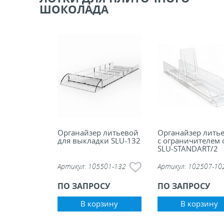
ШОКОЛАДА
ели ценников
овые рамки и аксессуары
 напольные, подвесные, на полку
ивание покупателей
ные системы
Органайзер литьевой
Органайзер лить
для выкладки SLU-132
с ограничителем 
SLU-STANDART/2
ная фурнитура
Артикул:
105501-132
Артикул:
102507-10
ПО ЗАПРОСУ
ПО ЗАПРОСУ
 рекламные конструкции из алюминиевого
я
В корзину
В корзину
 для защиты