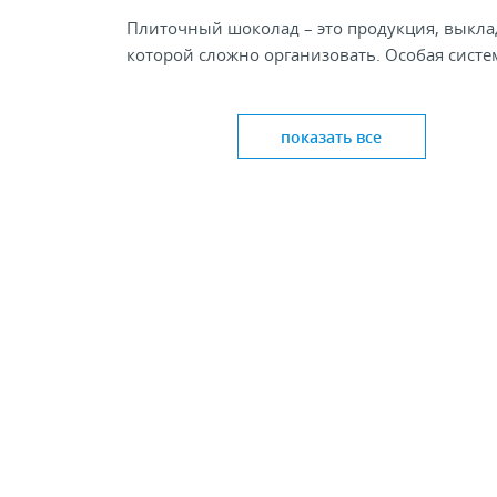
Плиточный шоколад – это продукция, выкла
которой сложно организовать. Особая систе
позволяющая расположить шоколад на полк
аккуратно, «лицом» упаковки к покупателю,
избавляет от необходимости частого наведе
показать все
порядка на полке, и делает выкладку более
привлекательной, а приобретение шоколад
продукции более удобной для покупателей.
Лоток полностью производится на собствен
заводе, что обеспечивает приемлемую
стоимость.
В составе лотков применятся специальны
пенал с возможностью регулировки длин
опора для вертикальной выкладки товара
Впереди органайзер имеет специальный
фейсинг-ограничитель, в который может 
вставлена бумажная вставка с ценой или 