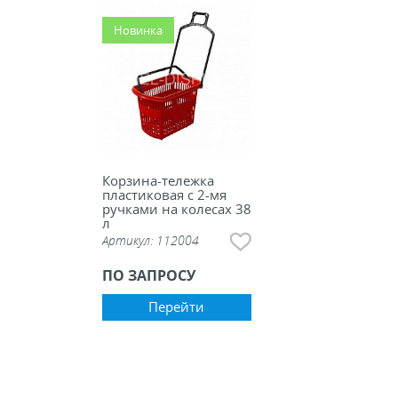
ели ценников
Новинка
овые рамки и аксессуары
 напольные, подвесные, на полку
ивание покупателей
Корзина-тележка
пластиковая с 2-мя
ручками на колесах 38
л
ные системы
Артикул:
112004
ПО ЗАПРОСУ
ная фурнитура
Перейти
 рекламные конструкции из алюминиевого
я
 для защиты