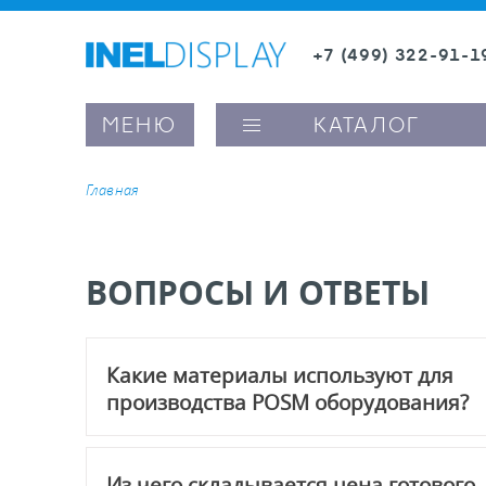
+7 (499) 322-91-1
8 (800) 600-63-0
МЕНЮ
КАТАЛОГ
Главная
ые ценникодержатели
ВОПРОСЫ И ОТВЕТЫ
ители полочного пространства
Какие материалы используют для
ели вывесок и шелфтокеры
производства POSM оборудования?
ое оборудование, комплектующие
Для производства используют гранулированный 
Из чего складывается цена готового