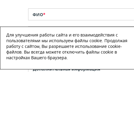
ФИО
*
Телефон
*
Для улучшения работы сайта и его взаимодействия с
пользователями мы используем файлы cookie. Продолжая
работу с сайтом, Вы разрешаете использование cookie-
E-mail
файлов. Вы всегда можете отключить файлы cookie в
настройках Вашего браузера.
Настоящим подтверждаю, что я
ознакомлен и согласен с
условиями
публичной оферты
.