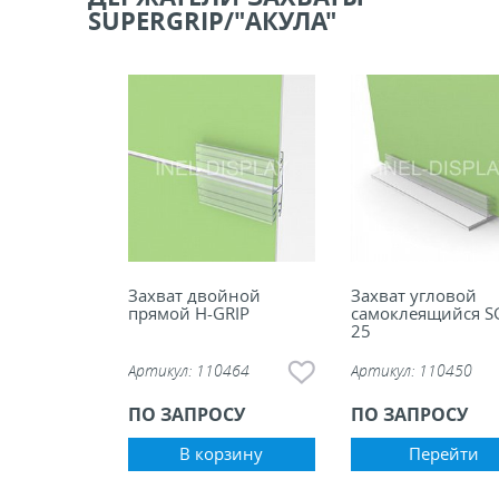
SUPERGRIP/"АКУЛА"
ели ценников
овые рамки и аксессуары
 напольные, подвесные, на полку
ивание покупателей
ные системы
Захват двойной
Захват угловой
прямой H-GRIP
самоклеящийся S
25
ная фурнитура
Артикул:
110464
Артикул:
110450
ПО ЗАПРОСУ
ПО ЗАПРОСУ
 рекламные конструкции из алюминиевого
я
В корзину
Перейти
 для защиты