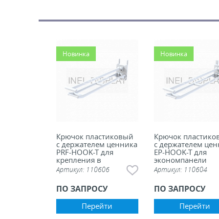
Новинка
Новинка
Крючок пластиковый
Крючок пластико
с держателем ценника
с держателем цен
PRF-HOOK-T для
EP-HOOK-T для
крепления в
экономпанели
перфорацию
Артикул:
110606
Артикул:
110604
ПО ЗАПРОСУ
ПО ЗАПРОСУ
Перейти
Перейти