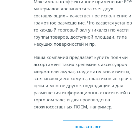
Максимально эффективное применение POS
материалов достигается за счет двух
составляющих – качественное исполнение и
грамотное размещение. Что касается установ
то каждый торговый зал уникален по части
группы товаров, доступной площади, типа
несущих поверхностей и пр.
Наша компания предлагает купить полный
ассортимент таких крепежных аксессуаров:
«держатели-акула», соединительные винты,
затягивающиеся хомуты, пластиковые крючк
цепи и многое другое, подходящие и для
размещения информационных носителей в
торговом зале, и для производства
сложносоставных ПОСМ, например,
комплектующие для картонных дисплеев. Вс
реализуемая фурнитура изготавливается на
показать все
собственном производстве, поэтому мы