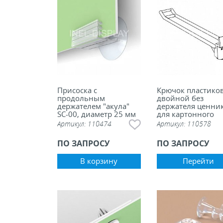
Присоска с
Крючок пластико
продольным
двойной без
держателем "акула"
держателя ценни
SC-00, диаметр 25 мм
для картонного
дисплея COR-HOO
Артикул:
110474
Артикул:
110578
ПО ЗАПРОСУ
ПО ЗАПРОСУ
В корзину
Перейти