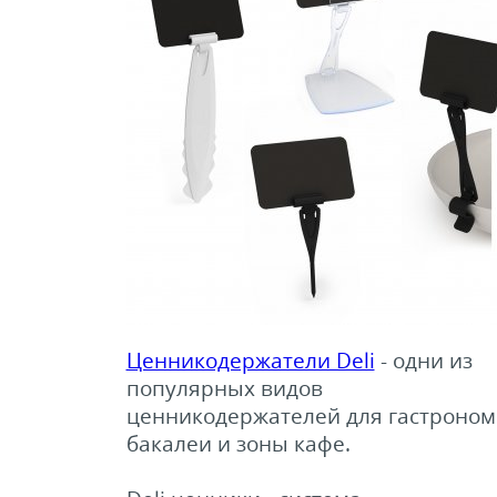
ели ценников
овые рамки и аксессуары
 напольные, подвесные, на полку
ивание покупателей
ные системы
Ценникодержатели Deli
- одни из
ная фурнитура
популярных видов
ценникодержателей для гастроном
 рекламные конструкции из алюминиевого
я
бакалеи и зоны кафе.
 для защиты