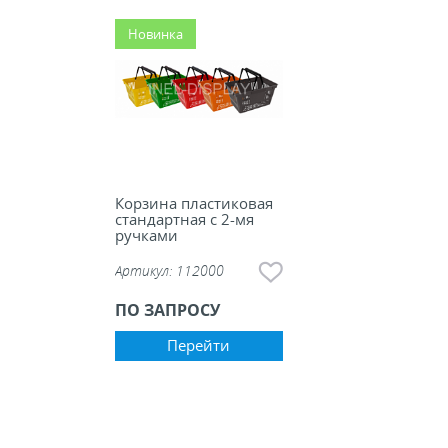
ели ценников
Новинка
овые рамки и аксессуары
 напольные, подвесные, на полку
ивание покупателей
Корзина пластиковая
стандартная с 2-мя
ручками
ные системы
Артикул:
112000
ПО ЗАПРОСУ
ная фурнитура
Перейти
 рекламные конструкции из алюминиевого
я
 для защиты