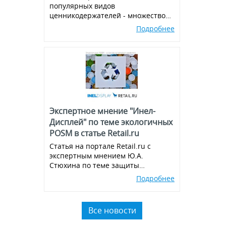
популярных видов
ценникодержателей - множество
вариантов и комбинаций, всегда в
Подробнее
наличии!
Экспертное мнение "Инел-
Дисплей" по теме экологичных
POSM в статье Retail.ru
Статья на портале Retail.ru с
экспертным мнением Ю.А.
Стюхина по теме защиты
окружающей среды, производства
Подробнее
экологичных POSM,
использованию вторичного
пластика.
Все новости