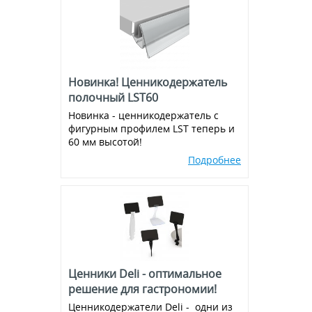
Экраны для кассовой зоны
Аксессуары для подвешивания
Металлическая фурнитура
Магниты
Новинка! Ценникодержатель
Присоски
полочный LST60
Новинка - ценникодержатель с
Ножки для воблеров
фигурным профилем LST теперь и
60 мм высотой!
Пластиковые крючки на
эконом-панель и перфорацию
Подробнее
Ценники Deli - оптимальное
решение для гастрономии!
Ценникодержатели Deli - одни из