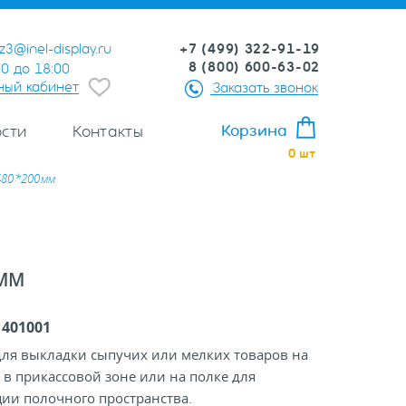
+7 (499) 322-91-19
z3@inel-display.ru
8 (800) 600-63-02
00 до 18:00
ный кабинет
Заказать звонок
Корзина
сти
Контакты
0
шт
480*200мм
0ММ
:
401001
для выкладки сыпучих или мелких товаров на
 в прикассовой зоне или на полке для
ии полочного пространства.