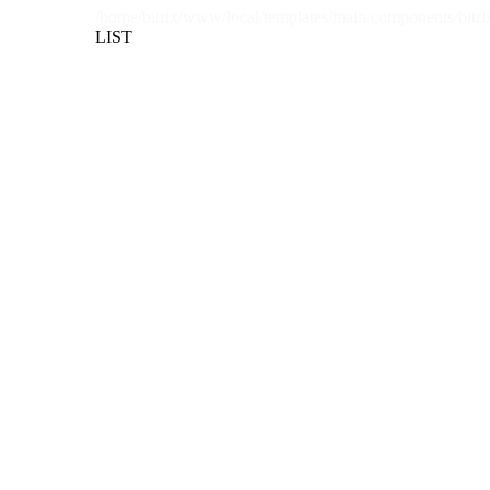
/home/bitrix/www/local/templates/main/components/bitri
LIST