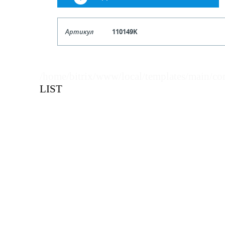
Артикул
110149K
Кол-во кратное упаковкам
/home/bitrix/www/local/templates/main/co
Цена, руб (с НДС)
ПО ЗАПР
LIST
В КОРЗИНУ