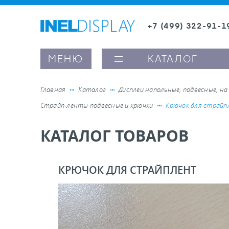
+7 (499) 322-91-1
8 (800) 600-63-0
Заказать звонок
МЕНЮ
КАТАЛОГ
Главная
Каталог
Дисплеи напольные, подвесные, на
Страйп-ленты подвесные и крючки
Крючок для страй
ые ценникодержатели
КАТАЛОГ ТОВАРОВ
ители полочного пространства
КРЮЧОК ДЛЯ СТРАЙПЛЕНТ
ели вывесок и шелфтокеры
ое оборудование, комплектующие