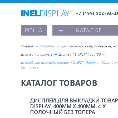
+7 (499) 322-91-1
8 (800) 600-63-0
Заказать звонок
МЕНЮ
КАТАЛОГ
Главная
Каталог
Дисплеи напольные, подвесные, на
Дисплеи напольные
Дисплей Т-DISPLAY 400х400
ые ценникодержатели
Дисплей для выкладки товара Т-DISPLAY, 400мм х 400мм, 4-х
без топера
ители полочного пространства
КАТАЛОГ ТОВАРОВ
ели вывесок и шелфтокеры
ДИСПЛЕЙ ДЛЯ ВЫКЛАДКИ ТОВАРА
DISPLAY, 400ММ Х 400ММ, 4-Х
ое оборудование, комплектующие
ПОЛОЧНЫЙ БЕЗ ТОПЕРА