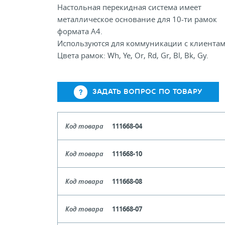
Настольная перекидная система имеет
металлическое основание для 10-ти рамок
формата А4.
Используются для коммуникации с клиентам
Цвета рамок: Wh, Ye, Or, Rd, Gr, Bl, Bk, Gy.
ЗАДАТЬ ВОПРОС ПО ТОВАРУ
Код товара
111668-04
Цвет
Жел
Код товара
111668-10
Кол-во кратное упаковкам
Цвет
Чер
Код товара
111668-08
Цена, руб (с НДС)
ПО ЗАПР
Кол-во кратное упаковкам
Цвет
Си
Код товара
111668-07
Цена, руб (с НДС)
ПО ЗАПР
В КОРЗИНУ
Кол-во кратное упаковкам