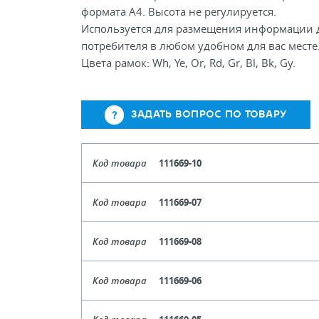
формата А4. Высота не регулируется.
Используется для размещения информации 
потребителя в любом удобном для вас месте
Цвета рамок: Wh, Ye, Or, Rd, Gr, Bl, Bk, Gy.
ЗАДАТЬ ВОПРОС ПО ТОВАРУ
Код товара
111669-10
Цвет
Чер
Код товара
111669-07
Кол-во кратное упаковкам
Цвет
Зеле
Код товара
111669-08
Цена, руб (с НДС)
ПО ЗАПР
Кол-во кратное упаковкам
Цвет
Си
Код товара
111669-06
Цена, руб (с НДС)
ПО ЗАПР
В КОРЗИНУ
Кол-во кратное упаковкам
Цвет
Крас