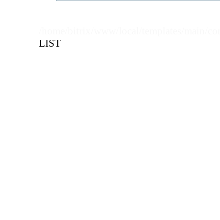
Кол-во кратное упаковкам
/home/bitrix/www/local/templates/main/co
Цена, руб (с НДС)
ПО ЗАПР
LIST
В КОРЗИНУ