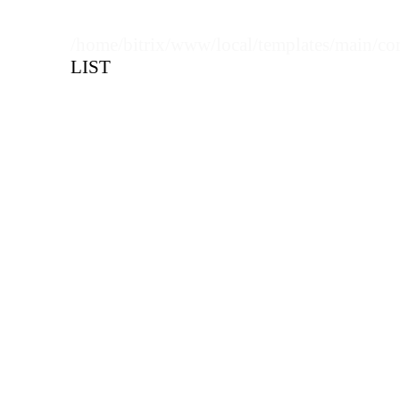
Длина
Цена, руб (с НДС)
ПО ЗАПР
В КОРЗИНУ
Кол-во кратное упаковкам
/home/bitrix/www/local/templates/main/co
LIST
Цена, руб (с НДС)
ПО ЗАПР
В КОРЗИНУ
В КОРЗИНУ