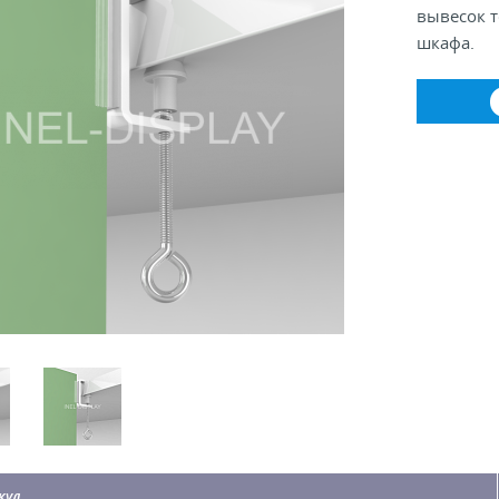
вывесок т
шкафа.
кул