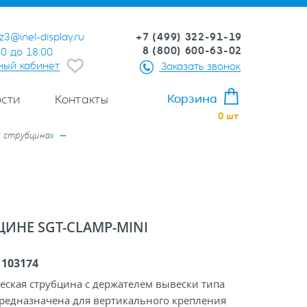
+7 (499) 322-91-19
z3@inel-display.ru
8 (800) 600-63-02
00 до 18:00
ный кабинет
Заказать звонок
Корзина
сти
Контакты
0
шт
х струбцинах
ИНЕ SGT-CLAMP-MINI
:
103174
ская струбцина с держателем вывески типа
Предназначена для вертикального крепления