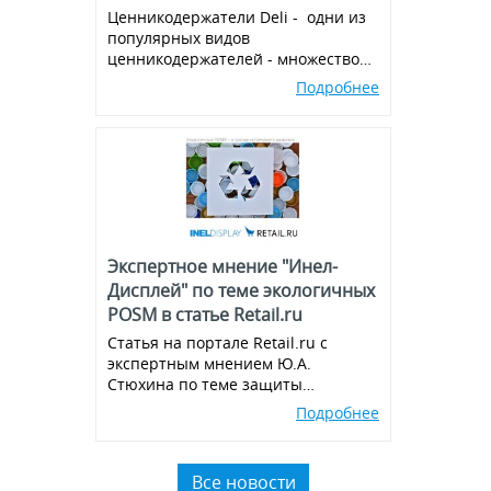
Ценникодержатели Deli - одни из
популярных видов
ценникодержателей - множество
вариантов и комбинаций, всегда в
Подробнее
наличии!
Экспертное мнение "Инел-
Дисплей" по теме экологичных
POSM в статье Retail.ru
Статья на портале Retail.ru с
экспертным мнением Ю.А.
Стюхина по теме защиты
окружающей среды, производства
Подробнее
экологичных POSM,
использованию вторичного
пластика.
Все новости