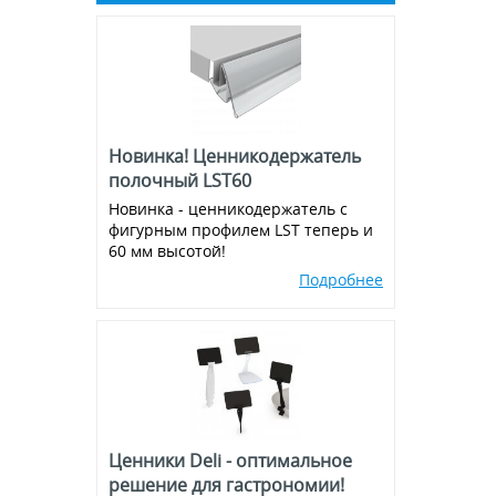
Рамы из алюминиевого клик-
профиля
Экраны для кассовой зоны
Аксессуары для подвешивания
Металлическая фурнитура
Магниты
Новинка! Ценникодержатель
Присоски
полочный LST60
Новинка - ценникодержатель с
Ножки для воблеров
фигурным профилем LST теперь и
60 мм высотой!
Пластиковые крючки на
эконом-панель и перфорацию
Подробнее
Ценники Deli - оптимальное
решение для гастрономии!