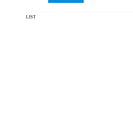
/home/bitrix/www/local/templates/main/components/bitri
LIST