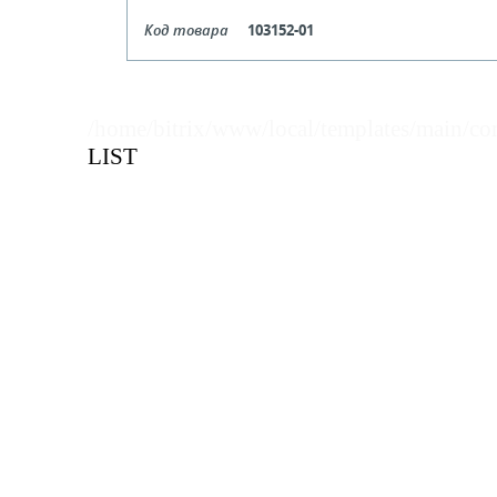
Код товара
103152-01
Цвет
Бе
Кол-во кратное упаковкам
/home/bitrix/www/local/templates/main/co
LIST
Цена, руб (с НДС)
ПО ЗАПР
В КОРЗИНУ