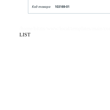
Код товара
103169-01
Цвет
Бе
Кол-во кратное упаковкам
/home/bitrix/www/local/templates/main/co
LIST
Цена, руб (с НДС)
ПО ЗАПР
В КОРЗИНУ