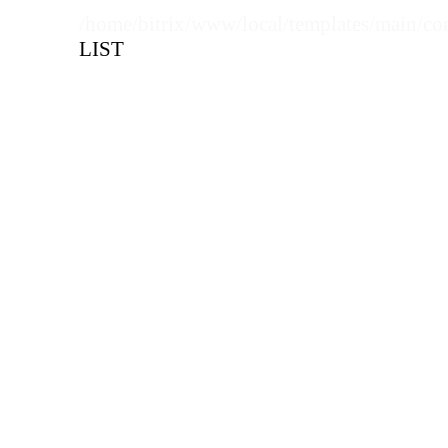
Кол-во кратное упаковкам
/home/bitrix/www/local/templates/main/co
LIST
Цена, руб (с НДС)
ПО ЗАПР
В КОРЗИНУ