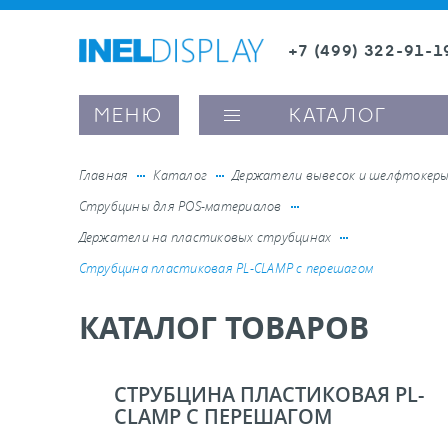
+7 (499) 322-91-1
8 (800) 600-63-0
Заказать звонок
МЕНЮ
КАТАЛОГ
Главная
Каталог
Держатели вывесок и шелфтокер
Струбцины для POS-материалов
ые ценникодержатели
Держатели на пластиковых струбцинах
Струбцина пластиковая PL-CLAMP с перешагом
ители полочного пространства
КАТАЛОГ ТОВАРОВ
ели вывесок и шелфтокеры
СТРУБЦИНА ПЛАСТИКОВАЯ PL-
ое оборудование, комплектующие
CLAMP С ПЕРЕШАГОМ