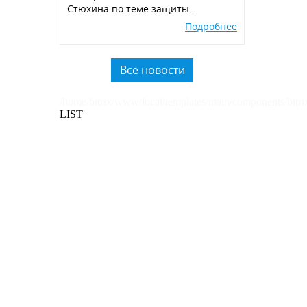
Стюхина по теме защиты
окружающей среды, производства
Подробнее
экологичных POSM,
использованию вторичного
пластика.
Все новости
/home/bitrix/www/local/templates/main/components/bitri
LIST