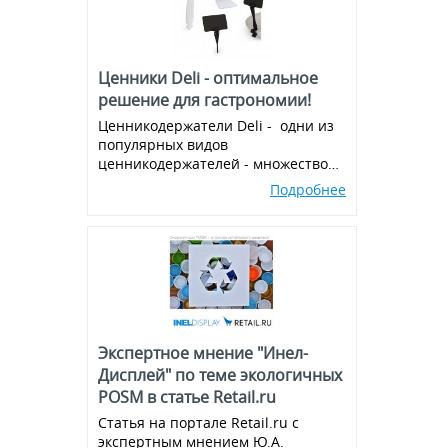
Ценники Deli - оптимальное
решение для гастрономии!
Ценникодержатели Deli - одни из
популярных видов
ценникодержателей - множество
вариантов и комбинаций, всегда в
Подробнее
наличии!
Экспертное мнение "Инел-
Дисплей" по теме экологичных
POSM в статье Retail.ru
Статья на портале Retail.ru с
экспертным мнением Ю.А.