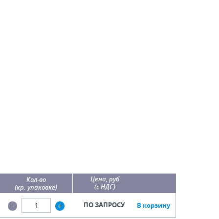
Цена, руб
Кол-во
(с НДС)
(кр. упаковке)
ПО ЗАПРОСУ
В корзину