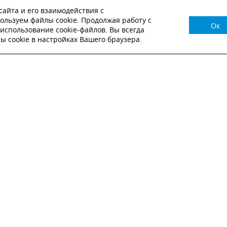
айта и его взаимодействия с
ользуем файлы cookie. Продолжая работу с
Ок
НУЖНА КОНСУЛЬТАЦИЯ?
использование cookie-файлов. Вы всегда
 cookie в настройках Вашего браузера.
ВЬТЕ ЗАЯВКУ И НАШ МЕНЕДЖЕР СВЯЖЕТСЯ С
Настоящим подтверждаю, что я ознакомлен и согласен с
условиями публичн
оферты
.
Настоящим подтверждаю, что ознакомлен с политикой оператора в отношен
обработки персональных данных
Настоящим даю свое согласие на обработку персональных данных