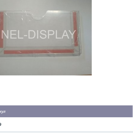
кул
9