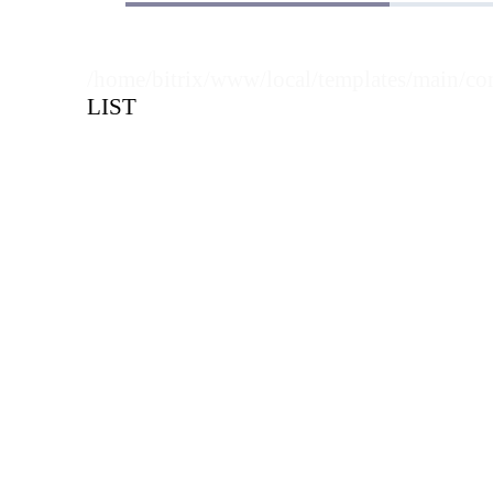
/home/bitrix/www/local/templates/main/co
LIST