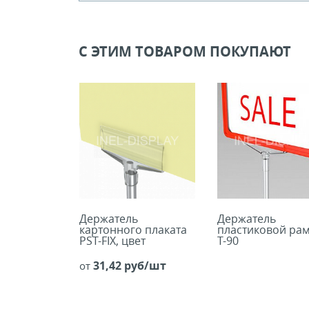
Кол-во кратное упаковкам
Цена, руб (с НДС)
ПО ЗАПР
С ЭТИМ ТОВАРОМ ПОКУПАЮТ
В КОРЗИНУ
Держатель
Держатель
картонного плаката
пластиковой ра
PST-FIX, цвет
T-90
прозрачный
31,42 руб/шт
от