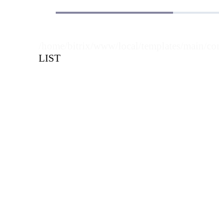
/home/bitrix/www/local/templates/main/co
LIST