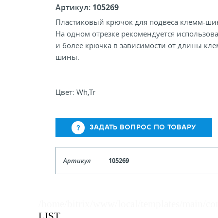
Артикул:
105269
Пластиковый крючок для подвеса клемм-ши
На одном отрезке рекомендуется использова
и более крючка в зависимости от длины кле
шины.
Цвет: Wh,Tr
ЗАДАТЬ ВОПРОС ПО ТОВАРУ
Артикул
105269
Кол-во кратное упаковкам
/home/bitrix/www/local/templates/main/co
Цена, руб (с НДС)
ПО ЗАПР
LIST