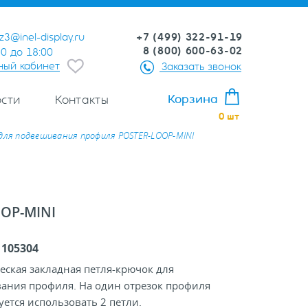
+7 (499) 322-91-19
z3@inel-display.ru
8 (800) 600-63-02
00 до 18:00
ный кабинет
Заказать звонок
Корзина
сти
Контакты
0
шт
для подвешивания профиля POSTER-LOOP-MINI
OP-MINI
:
105304
ская закладная петля-крючок для
ания профиля. На один отрезок профиля
ется использовать 2 петли.