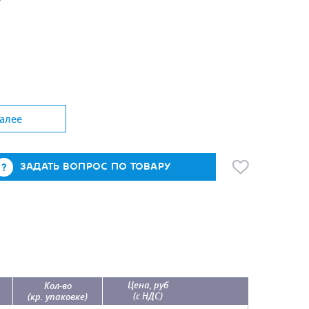
алее
ЗАДАТЬ ВОПРОС ПО ТОВАРУ
Цена, руб
Кол-во
(с НДС)
(кр. упаковке)