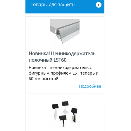
Товары для защиты
Винты, зип-локи, соединители
Рамы из алюминиевого клик-
профиля
Экраны для кассовой зоны
Металлическая фурнитура
Магниты
Новинка! Ценникодержатель
Присоски
полочный LST60
Новинка - ценникодержатель с
Ножки для воблеров
фигурным профилем LST теперь и
60 мм высотой!
Пластиковые крючки на
эконом-панель и перфорацию
Подробнее