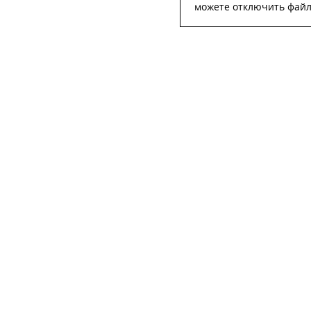
можете отключить файлы
ОСТА
ФИО
*
Телефон
*
E-mail