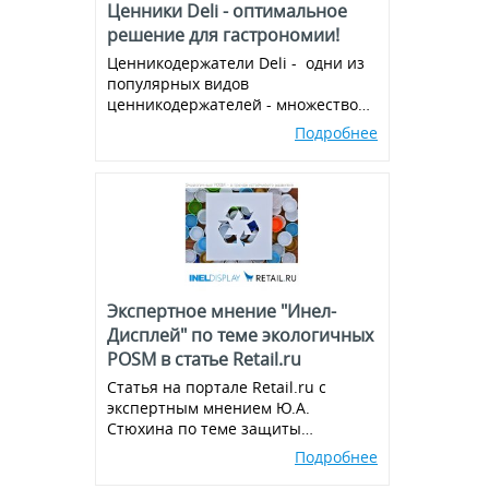
Ценники Deli - оптимальное
решение для гастрономии!
Ценникодержатели Deli - одни из
популярных видов
ценникодержателей - множество
вариантов и комбинаций, всегда в
Подробнее
наличии!
Экспертное мнение "Инел-
Дисплей" по теме экологичных
POSM в статье Retail.ru
Статья на портале Retail.ru с
экспертным мнением Ю.А.
Стюхина по теме защиты
окружающей среды, производства
Подробнее
экологичных POSM,