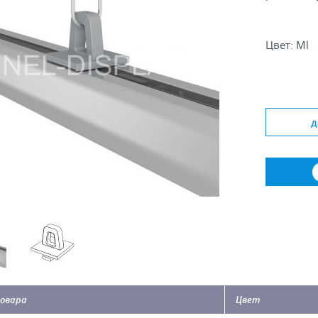
Цвет: Ml
д
овара
Цвет