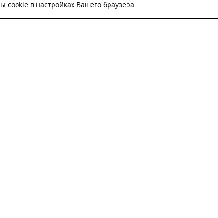
 cookie в настройках Вашего браузера.
ВЬТЕ ЗАЯВКУ И НАШ МЕНЕДЖЕР СВЯЖЕТСЯ С
Настоящим подтверждаю, что я ознакомлен и согласен с
условиями публичн
оферты
.
Настоящим подтверждаю, что ознакомлен с политикой оператора в отношен
обработки персональных данных
Настоящим даю свое согласие на обработку персональных данных
ОТПРАВИТЬ