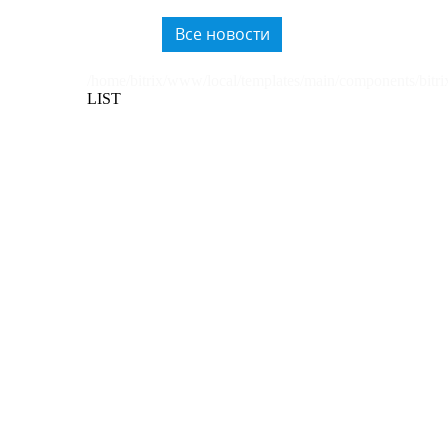
использованию вторичного
пластика.
Все новости
/home/bitrix/www/local/templates/main/components/bitri
LIST