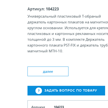
Артикул:
104223
Универсальный пластиковый Т-обраный
держатель картонных плакатов на магнитно
круглом основании. Используется для крепл
пластиковых и картонных рекламных носит
толщиной до 3 мм. В комплекте Держатель
картонного плаката PST-FIX и держатель тру
магнитный MTH-10.
Цвет PST-FIX: Tr, Wh, Gy, Ye, Or, Rd, Gr, Bl
Ширина держателя, мм 90
далее
Диаметр магнтного основания: 35 мм
ЗАДАТЬ ВОПРОС ПО ТОВАРУ
Артикул
104223