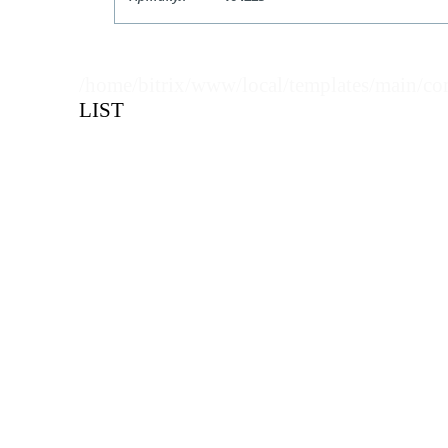
Кол-во кратное упаковкам
/home/bitrix/www/local/templates/main/co
Цена, руб (с НДС)
ПО ЗАПР
LIST
В КОРЗИНУ