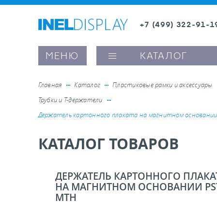
+7 (499) 322-91-1
8 (800) 600-63-0
Заказать звонок
МЕНЮ
КАТАЛОГ
Главная
Каталог
Пластиковые рамки и аксессуары
Трубки и Т-держатели
ые ценникодержатели
Держатель картонного плаката на магнитном основании
КАТАЛОГ ТОВАРОВ
ители полочного пространства
ели вывесок и шелфтокеры
ДЕРЖАТЕЛЬ КАРТОННОГО ПЛАКА
НА МАГНИТНОМ ОСНОВАНИИ PS
MTH
ое оборудование, комплектующие