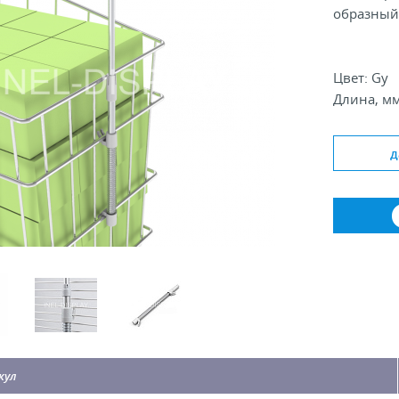
образный
Цвет: Gy
Длина, м
Диаметр, 
Тип держат
д
кул