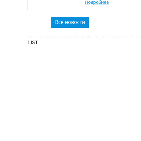
Подробнее
экологичных POSM,
использованию вторичного
пластика.
Все новости
/home/bitrix/www/local/templates/main/components/bitri
LIST