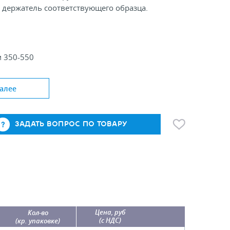
 держатель соответствующего образца.
м 350-550
мм 10/12
еля: T; PST; ACR
алее
ЗАДАТЬ ВОПРОС ПО ТОВАРУ
Цена, руб
Кол-во
(с НДС)
(кр. упаковке)