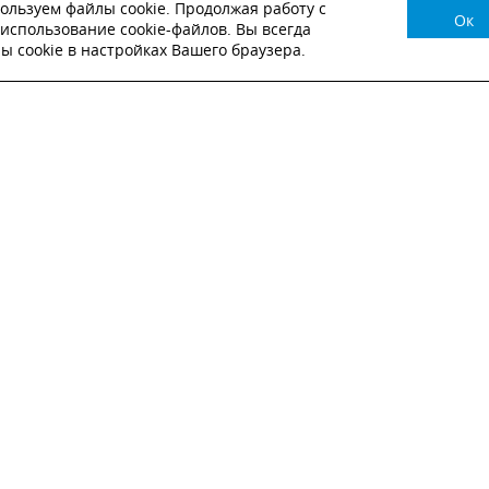
ользуем файлы cookie. Продолжая работу с
Ок
НУЖНА КОНСУЛЬТАЦИЯ?
использование cookie-файлов. Вы всегда
 cookie в настройках Вашего браузера.
ВЬТЕ ЗАЯВКУ И НАШ МЕНЕДЖЕР СВЯЖЕТСЯ С
Настоящим подтверждаю, что я ознакомлен и согласен с
условиями публичн
оферты
.
Настоящим подтверждаю, что ознакомлен с политикой оператора в отношен
обработки персональных данных
Настоящим даю свое согласие на обработку персональных данных
ОТПРАВИТЬ