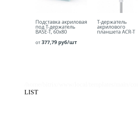
Подставка акриловая
Т-держатель
под Т-держатель
акрилового
BASE-T, 60х80
планшета ACR-T
377,79 руб/шт
от
/home/bitrix/www/local/templates/main/co
LIST