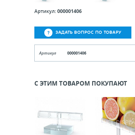
Артикул:
000001406
ЗАДАТЬ ВОПРОС ПО ТОВАРУ
Артикул
000001406
Кол-во кратное упаковкам
Цена, руб (с НДС)
ПО ЗАПР
С ЭТИМ ТОВАРОМ ПОКУПАЮТ
В КОРЗИНУ