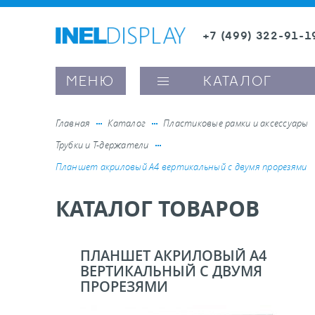
+7 (499) 322-91-1
8 (800) 600-63-0
Заказать звонок
МЕНЮ
КАТАЛОГ
Главная
Каталог
Пластиковые рамки и аксессуары
Трубки и Т-держатели
ые ценникодержатели
Планшет акриловый А4 вертикальный с двумя прорезями
КАТАЛОГ ТОВАРОВ
ители полочного пространства
ели вывесок и шелфтокеры
ПЛАНШЕТ АКРИЛОВЫЙ А4
ВЕРТИКАЛЬНЫЙ С ДВУМЯ
ПРОРЕЗЯМИ
ое оборудование, комплектующие