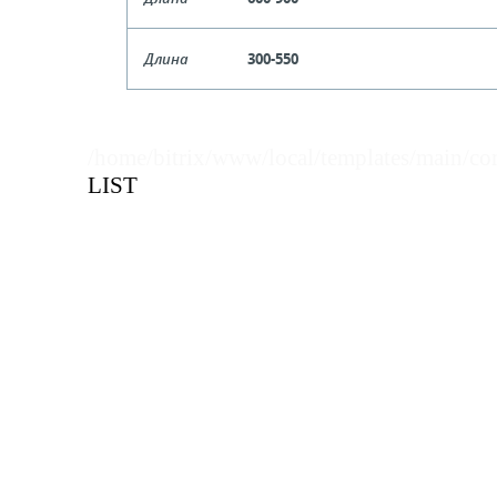
Кол-во кратное упаковкам
Артикул
104208-
Длина
300-550
Цена, руб (с НДС)
ПО ЗАПР
Кол-во кратное упаковкам
Артикул
104208-
Цена, руб (с НДС)
ПО ЗАПР
В КОРЗИНУ
Кол-во кратное упаковкам
/home/bitrix/www/local/templates/main/co
LIST
Цена, руб (с НДС)
ПО ЗАПР
В КОРЗИНУ
В КОРЗИНУ