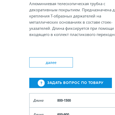
Алюминиевая телескопическая трубка с
декоративным покрытием. Предназначена д
крепления Т-образных держателей на
металлических основаниях в составе стоек-
указателей. Длина фиксируется при помощи
входящего в коплект пластикового переходн
Цвет: Gy
Длина min/max, мм S; M; L
далее
Диаметр, мм 9/12
ЗАДАТЬ ВОПРОС ПО ТОВАРУ
Длина
800-1500
Артикул
104208-1
Длина
600-900