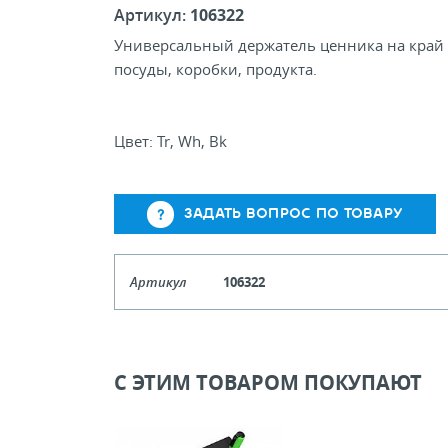
Артикул:
106322
Универсальный держатель ценника на край
посуды, коробки, продукта.
Цвет: Tr, Wh, Bk
ЗАДАТЬ ВОПРОС ПО ТОВАРУ
Артикул
106322
Кол-во кратное упаковкам
Цена, руб (с НДС)
ПО ЗАПР
С ЭТИМ ТОВАРОМ ПОКУПАЮТ
В КОРЗИНУ