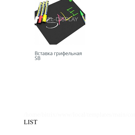
Вставка грифельная
SB
/home/bitrix/www/local/templates/main/co
LIST