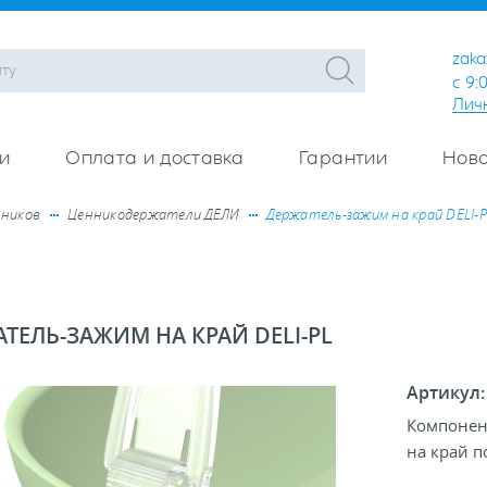
zaka
с 9:
Лич
и
Оплата и доставка
Гарантии
Ново
нников
Ценникодержатели ДЕЛИ
Держатель-зажим на край DELI-P
ТЕЛЬ-ЗАЖИМ НА КРАЙ DELI-PL
Артикул
Компонен
на край п