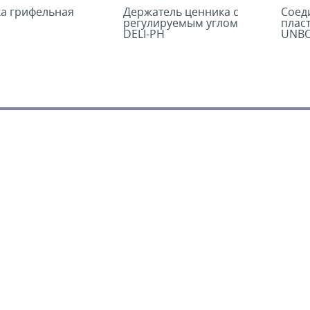
ка грифельная
Держатель ценника с
Соед
регулируемым углом
плас
DELI-PH
UNBO