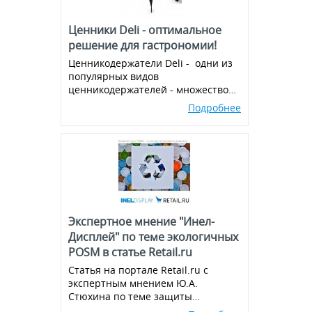
Ценники Deli - оптимальное
решение для гастрономии!
Ценникодержатели Deli - одни из
популярных видов
ценникодержателей - множество
вариантов и комбинаций, всегда в
Подробнее
наличии!
Экспертное мнение "Инел-
Дисплей" по теме экологичных
POSM в статье Retail.ru
Статья на портале Retail.ru с
экспертным мнением Ю.А.
Стюхина по теме защиты
окружающей среды, производства