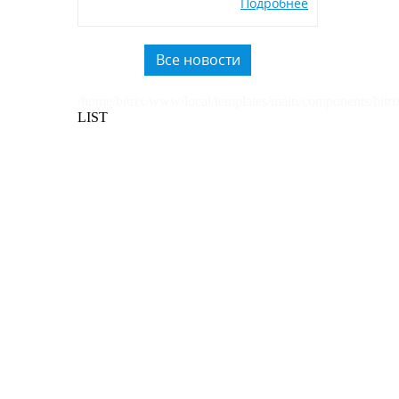
Подробнее
экологичных POSM,
использованию вторичного
пластика.
Все новости
/home/bitrix/www/local/templates/main/components/bitri
LIST