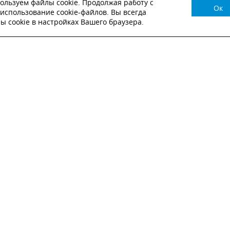
ользуем файлы cookie. Продолжая работу с
Ок
НУЖНА КОНСУЛЬТАЦИЯ?
использование cookie-файлов. Вы всегда
 cookie в настройках Вашего браузера.
ВЬТЕ ЗАЯВКУ И НАШ МЕНЕДЖЕР СВЯЖЕТСЯ С
Настоящим подтверждаю, что я ознакомлен и согласен с
условиями публичн
оферты
.
Настоящим подтверждаю, что ознакомлен с политикой оператора в отношен
обработки персональных данных
Настоящим даю свое согласие на обработку персональных данных
ОТПРАВИТЬ