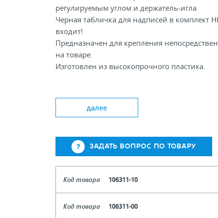
регулируемым углом и держатель-игла
Черная табличка для надписей в комплект Н
входит!
Предназначен для крепления непосредстве
на товаре.
Изготовлен из высокопрочного пластика.
Доступные цвета Clear White Black
далее
Длина, мм: 100
Ширина держателя ценника, мм: 30
ЗАДАТЬ ВОПРОС ПО ТОВАРУ
Код товара
106311-10
Цвет
Чер
Код товара
106311-00
Кол-во кратное упаковкам