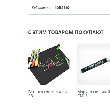
Цвет
Прозрач
Код товара
106311-00
Цена, руб (с НДС)
ПО ЗАПР
Кол-во кратное упаковкам
Цвет
Бе
Цена, руб (с НДС)
ПО ЗАПР
В КОРЗИНУ
Кол-во кратное упаковкам
С ЭТИМ ТОВАРОМ ПОКУПАЮТ
Цена, руб (с НДС)
ПО ЗАПР
В КОРЗИНУ
В КОРЗИНУ
Вставка грифельная
Маркер меловой
SB
СMI-5