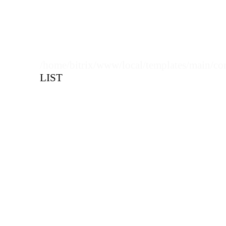
/home/bitrix/www/local/templates/main/co
LIST