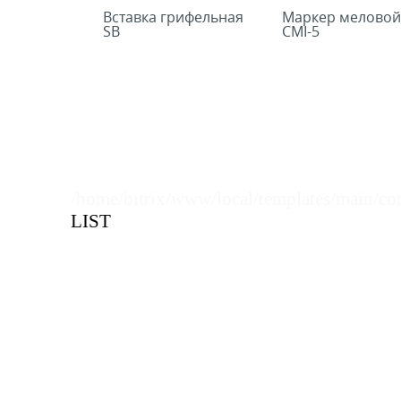
Вставка грифельная
Маркер меловой
SB
СMI-5
/home/bitrix/www/local/templates/main/co
LIST