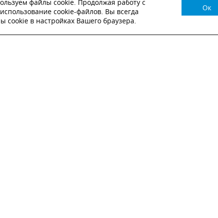
ользуем файлы cookie. Продолжая работу с
Ок
НУЖНА КОНСУЛЬТАЦИЯ?
использование cookie-файлов. Вы всегда
 cookie в настройках Вашего браузера.
ВЬТЕ ЗАЯВКУ И НАШ МЕНЕДЖЕР СВЯЖЕТСЯ С
Настоящим подтверждаю, что я ознакомлен и согласен с
условиями публичн
оферты
.
Настоящим подтверждаю, что ознакомлен с политикой оператора в отношен
обработки персональных данных
Настоящим даю свое согласие на обработку персональных данных
ОТПРАВИТЬ