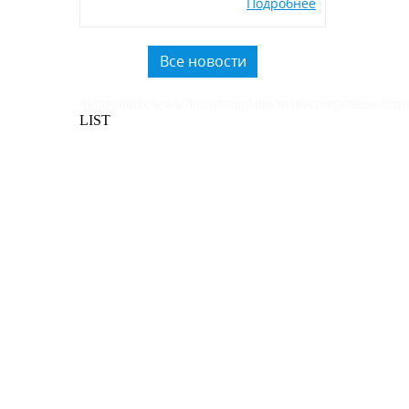
Подробнее
экологичных POSM,
использованию вторичного
пластика.
Все новости
/home/bitrix/www/local/templates/main/components/bitri
LIST