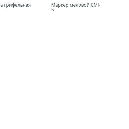
ка грифельная
Маркер меловой СMI-
5