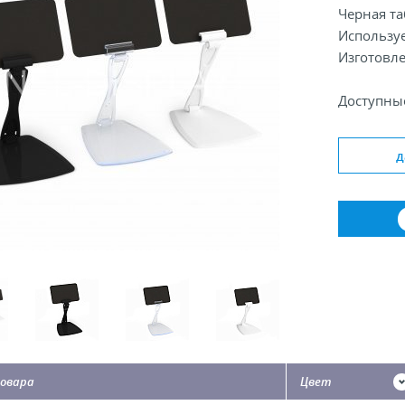
Черная та
Использу
Изготовле
Доступные
Длина, мм
д
Ширина д
Размеры п
овара
Цвет