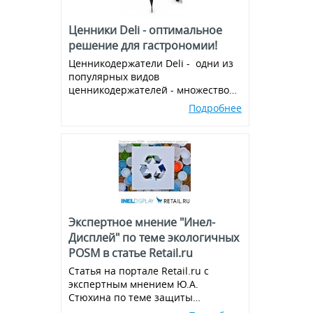
Ценники Deli - оптимальное
решение для гастрономии!
Ценникодержатели Deli - одни из
популярных видов
ценникодержателей - множество
вариантов и комбинаций, всегда в
Подробнее
наличии!
Экспертное мнение "Инел-
Дисплей" по теме экологичных
POSM в статье Retail.ru
Статья на портале Retail.ru с
экспертным мнением Ю.А.
Стюхина по теме защиты
окружающей среды, производства