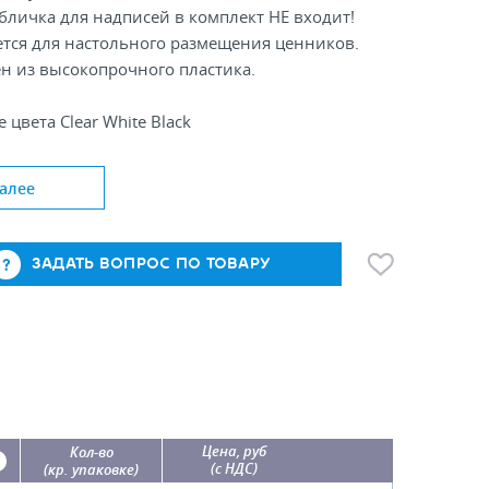
бличка для надписей в комплект НЕ входит!
ется для настольного размещения ценников.
н из высокопрочного пластика.
 цвета Clear White Black
: 100
алее
ержателя ценника, мм: 30
одставки, мм: 80х100
ЗАДАТЬ ВОПРОС ПО ТОВАРУ
Цена, руб
Кол-во
(с НДС)
(кр. упаковке)