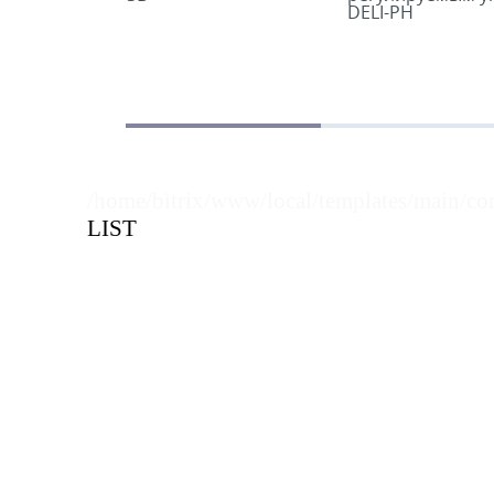
DELI-PH
/home/bitrix/www/local/templates/main/co
LIST