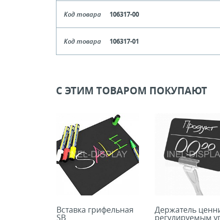
Цвет
Чер
Код товара
106317-00
Кол-во кратное упаковкам
Цвет
Прозрач
Код товара
106317-01
Цена, руб (с НДС)
ПО ЗАПР
Кол-во кратное упаковкам
Цвет
Бе
Цена, руб (с НДС)
ПО ЗАПР
В КОРЗИНУ
Кол-во кратное упаковкам
С ЭТИМ ТОВАРОМ ПОКУПАЮТ
Цена, руб (с НДС)
ПО ЗАПР
В КОРЗИНУ
В КОРЗИНУ
Вставка грифельная
Держатель ценни
SB
регулируемым у