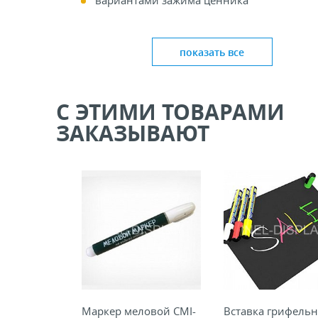
вариантами зажима ценника
видом опоры
Как правило, ценникодержатели используют
показать все
под бумажный ценник или грифельную вста
С ЭТИМИ ТОВАРАМИ
ЗАКАЗЫВАЮТ
Маркер меловой СMI-
Вставка грифельн