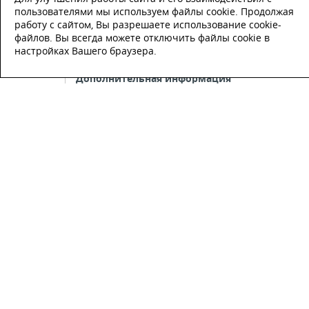
пользователями мы используем файлы cookie. Продолжая
работу с сайтом, Вы разрешаете использование cookie-
E-mail
файлов. Вы всегда можете отключить файлы cookie в
настройках Вашего браузера.
Настоящим подтверждаю, что я
ознакомлен и согласен с
условиями
публичной оферты
.
Настоящим подтверждаю, что ознаком
с политикой оператора в отношении
обработки персональных данных
Настоящим даю свое согласие на
обработку персональных данных